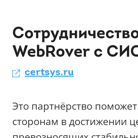
Сотрудничеств
WebRover с СИ
certsys.ru
Это партнёрство поможет
сторонам в достижении ц
превозносящих стабильно