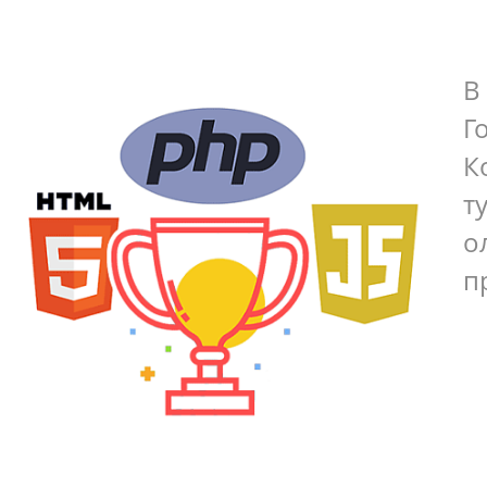
В
Г
К
т
о
п